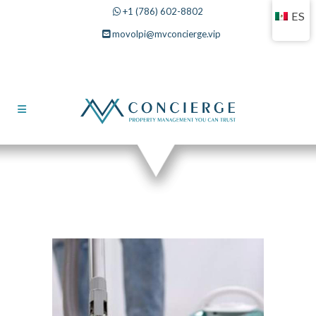
+1 (786) 602-8802
ES
movolpi@mvconcierge.vip